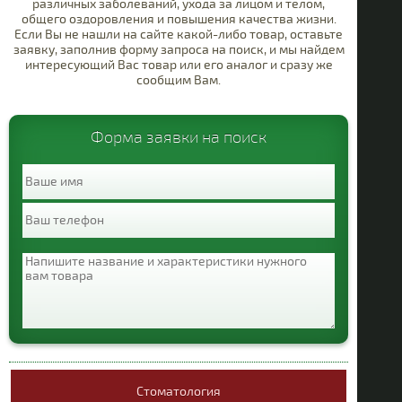
различных заболеваний, ухода за лицом и телом,
общего оздоровления и повышения качества жизни.
Противопаразитарные
Если Вы не нашли на сайте какой-либо товар, оставьте
заявку, заполнив форму запроса на поиск, и мы найдем
Респираторная
интересующий Вас товар или его аналог и сразу же
система
сообщим Вам.
Органы чувств
Т
Форма заявки на поиск
Различные
средства
Гепа
Стоматология