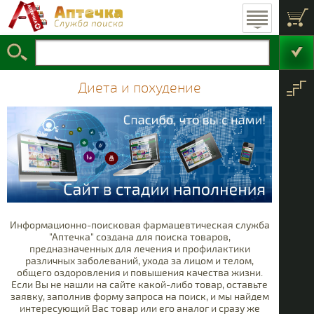
Пищеварительная
Уход за волосами
Косметика для
Медицинское
Витамины и
Подгузники
Травы
Проти
Ан
Г
С
оборудование
добавки
система
лица
Найти в
Косметика для тела
Фармацевтические
Мытье и купание
Детское питание
Кроветворение
БАДы для
Чаи
Проти
Проти
Кор
Обе
Про
Гор
наружного
товары
аптечке
применения
Диета и похудение
Уход за полостью
Косметика для
Материнство
Товары для
Фитосборы
Сердечно-
Проти
Рано
Офта
Ант
Ми
Ма
Т
Б
Диета и похудение
сосудистая система
планирования
волос
рта
семьи
Детские аксессуары
Косметика для
Дерматология
Гигиена для
Прот
Крас
Прот
Про
Ваз
По
женщин
ногтей
Детская гигиена
Личная гигиена
Косметика для
Мочеполовая
Гепа
Анти
Кро
Анг
О
ванны и душа
система
имму
Косметические
Гигиена для
Гормоны
Гормо
Проч
Прот
Гема
БАДы
Пси
С
взрослых
наборы
Лечение инфекций
Уход за лицом
Про
Информационно-поисковая фармацевтическая служба
Противоопухолевые
Уход за телом
"Аптечка" создана для поиска товаров,
и
предназначенных для лечения и профилактики
иммуномодуляторы
различных заболеваний, ухода за лицом и телом,
Костно-мышечная
общего оздоровления и повышения качества жизни.
система
Если Вы не нашли на сайте какой-либо товар, оставьте
заявку, заполнив форму запроса на поиск, и мы найдем
Нервная система
Саха
интересующий Вас товар или его аналог и сразу же