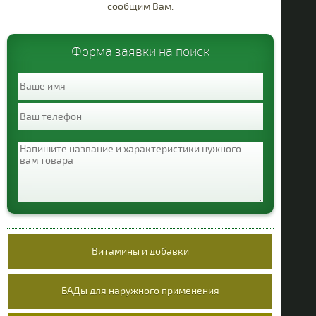
сообщим Вам.
Противопаразитарные
Респираторная
Форма заявки на поиск
система
Органы чувств
Т
Различные
средства
Гепа
Витамины и добавки
БАДы для наружного применения