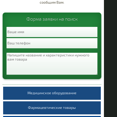
сообщим Вам.
Противопаразитарные
Респираторная
Форма заявки на поиск
система
Органы чувств
Т
Различные
средства
Гепа
Медицинское оборудование
Фармацевтические товары