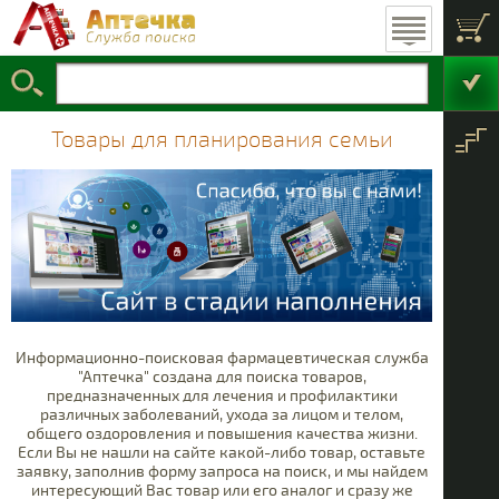
Пищеварительная
Уход за волосами
Косметика для
Медицинское
Витамины и
Подгузники
Травы
Проти
Ан
Г
С
оборудование
добавки
система
лица
Найти в
Косметика для тела
Фармацевтические
Мытье и купание
Детское питание
Кроветворение
БАДы для
Чаи
Проти
Проти
Кор
Обе
Про
Гор
наружного
товары
аптечке
применения
Диета и похудение
Уход за полостью
Косметика для
Материнство
Товары для
Фитосборы
Сердечно-
Проти
Рано
Офта
Ант
Ми
Ма
Т
Б
Товары для планирования семьи
сосудистая система
планирования
волос
рта
семьи
Детские аксессуары
Косметика для
Дерматология
Гигиена для
Прот
Крас
Прот
Про
Ваз
По
женщин
ногтей
Детская гигиена
Личная гигиена
Косметика для
Мочеполовая
Гепа
Анти
Кро
Анг
О
ванны и душа
система
имму
Косметические
Гигиена для
Гормоны
Гормо
Проч
Прот
Гема
БАДы
Пси
С
взрослых
наборы
Лечение инфекций
Уход за лицом
Про
Информационно-поисковая фармацевтическая служба
Противоопухолевые
Уход за телом
"Аптечка" создана для поиска товаров,
и
предназначенных для лечения и профилактики
иммуномодуляторы
различных заболеваний, ухода за лицом и телом,
Костно-мышечная
общего оздоровления и повышения качества жизни.
система
Если Вы не нашли на сайте какой-либо товар, оставьте
заявку, заполнив форму запроса на поиск, и мы найдем
Нервная система
Саха
интересующий Вас товар или его аналог и сразу же