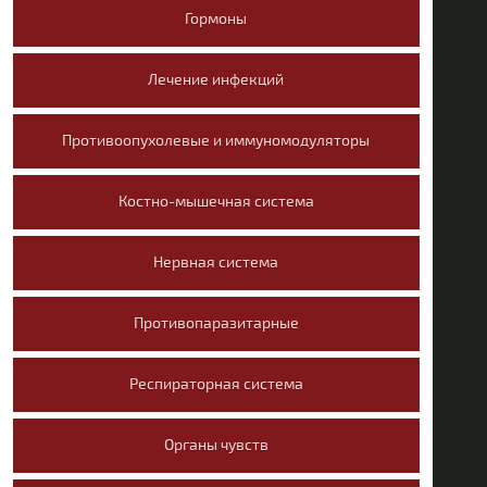
Гормоны
Противопаразитарные
Респираторная
Лечение инфекций
система
Органы чувств
Т
Противоопухолевые и иммуномодуляторы
Различные
средства
Костно-мышечная система
Нервная система
Гепа
Противопаразитарные
Респираторная система
Органы чувств